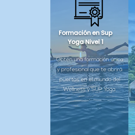
Formación en Sup
Yoga Nivel 1
Obtén una formación única
y profesional que te abrirá
puertas en el mundo del
Wellness y SUP Yoga.