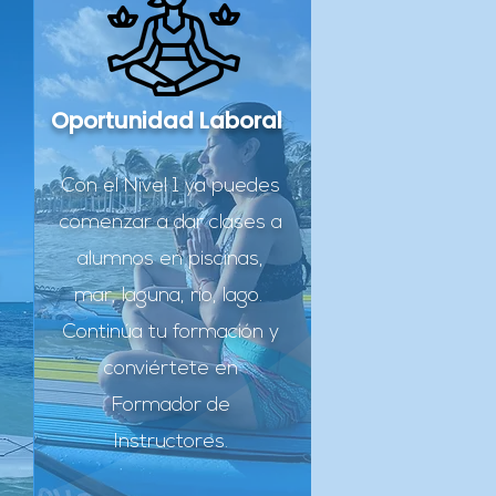
Oportunidad Laboral
Con el Nivel 1 ya puedes
comenzar a dar clases a
alumnos en piscinas,
mar, laguna, río, lago.
Continúa tu formación y
conviértete en
Formador de
Instructores.