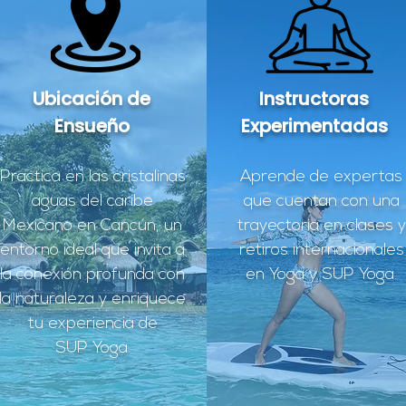
Ubicación de
Instructoras
Ensueño
Experimentadas
Practica en las cristalinas
Aprende de expertas
aguas del caribe
que cuentan con una
Mexicano en Cancún, un
trayectoria en clases y
entorno ideal que invita a
retiros internacionales
la conexión profunda con
en Yoga y SUP Yoga.
la naturaleza y enriquece
tu experiencia de
SUP Yoga.