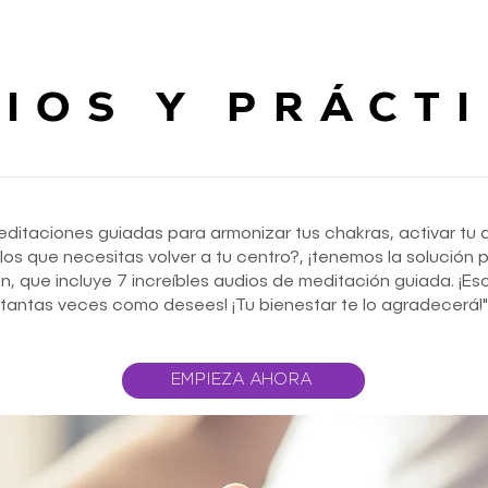
IOS Y PRÁCT
itaciones guiadas para armonizar tus chakras, activar tu día
s que necesitas volver a tu centro?, ¡tenemos la solución p
n, que incluye 7 increíbles audios de meditación guiada. ¡E
tantas veces como desees! ¡Tu bienestar te lo agradecerá!"
EMPIEZA AHORA