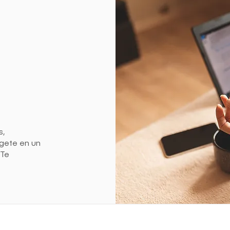
s,
rgete en un
¡Te
a