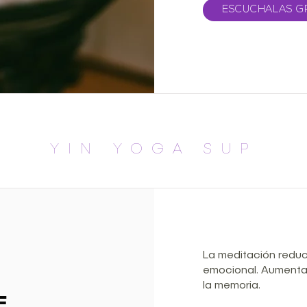
ESCUCHALAS G
YIN YOGA SUP
La meditación reduce
emocional. Aumenta 
la memoria.
E