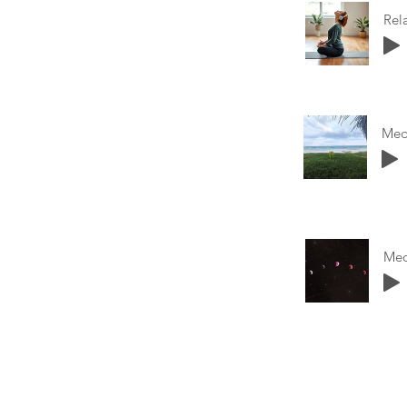
Rel
Med
Med