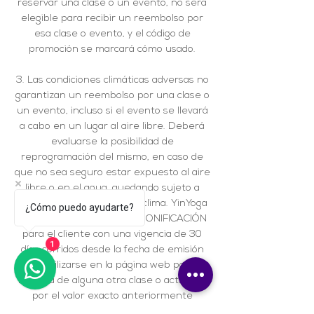
reservar una clase o un evento, no será
elegible para recibir un reembolso por
esa clase o evento, y el código de
promoción se marcará cómo usado.
3. Las condiciones climáticas adversas no
garantizan un reembolso por una clase o
un evento, incluso si el evento se llevará
a cabo en un lugar al aire libre. Deberá
evaluarse la posibilidad de
reprogramación del mismo, en caso de
que no sea seguro estar expuesto al aire
libre o en el agua, quedando sujeto a
disponibilidad y mejora del clima. YinYoga
¿Cómo puedo ayudarte?
Sup emitirá un código de BONIFICACIÓN
para el cliente con una vigencia de 30
1
días corridos desde la fecha de emisión
para utilizarse en la página web para la
reserva de alguna otra clase o actividad,
por el valor exacto anteriormente
abonado. Dicho código de BONIFICACIÓN,