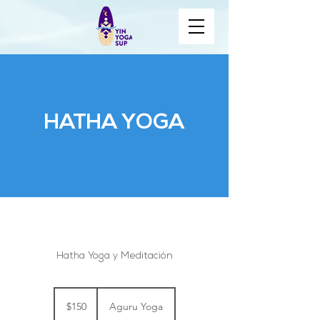
HATHA YOGA
Hatha Yoga y Meditación
150
pesos
$150
Aguru Yoga
mexicanos