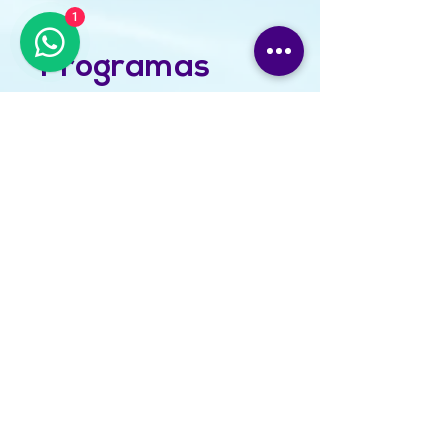
1
Programas
Plan de
Meditaciones
Diarias
399,00 MXN o Sup
Yoga 8 clases + Plan
de meditaciones