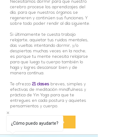
Necesitamos dormir para que nuestro
cerebro procese los aprendizajes del
día, para que nuestros órganos se
regeneren y continúen sus funciones. Y
sobre todo poder rendir al día siguiente.
Si últimamente te cuesta trabajo
relajarte, aquietar tus ruidos mentales,
das vueltas intentando dormir, y/o
despiertas muchas veces en la noche;
es porque tu mente necesita relajarse
para que luego tu cuerpo también lo
haga y logres descansar bien y de
manera contínua.
Te ofrezco
21 clases
breves, simples y
efectivas de meditación mindfulness y
práctica de Yin Yoga para que te
entregues en cada postura y aquietes
pensamientos y cuerpo.
Conoce más
¿Cómo puedo ayudarte?