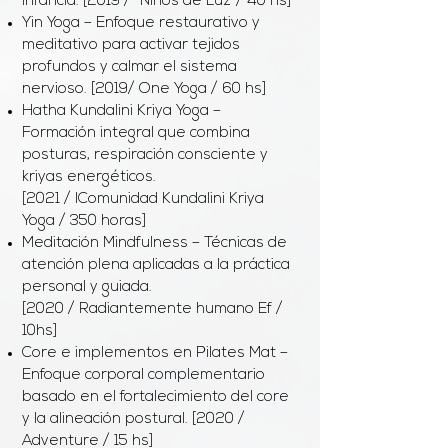
infancia. [2019 / "Niños de Luz"/ 40 hs]
Yin Yoga – Enfoque restaurativo y
meditativo para activar tejidos
profundos y calmar el sistema
nervioso. [2019/ One Yoga / 60 hs]
Hatha Kundalini Kriya Yoga –
Formación integral que combina
posturas, respiración consciente y
kriyas energéticos.
[2021 / IComunidad Kundalini Kriya
Yoga / 350 horas]
Meditación Mindfulness – Técnicas de
atención plena aplicadas a la práctica
personal y guiada.
[2020 / Radiantemente humano Ef /
10hs]
Core e implementos en Pilates Mat –
Enfoque corporal complementario
basado en el fortalecimiento del core
y la alineación postural. [2020 /
Adventure / 15 hs]