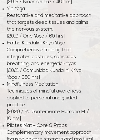
[2019 / Niños de Luz / 40 hrs]
Yin Yoga
Restorative and meditative approach
that targets deep tissues and calms
the nervous system.
[2019 / One Yoga / 60 hrs]
Hatha Kundalini Kriya Yoga
Comprehensive training that
integrates postures, conscious
breathing, and energetic kriyas.
[2021 / Comunidad Kundalini Kriya
Yoga / 350 hrs]
Mindfulness Meditation
Techniques of mindful awareness
applied to personal and guided
practice.
[2020 / Radiantemente Humano Ef /
10 hrs]
Pilates Mat – Core & Props
Complementary movement approach
focused on core strength and postural