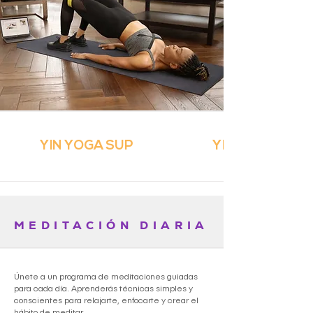
YIN YOGA SUP
YIN YOGA SUP
MEDITACIÓN DIARIA
Únete a un programa de meditaciones guiadas
para cada día. Aprenderás técnicas simples y
conscientes para relajarte, enfocarte y crear el