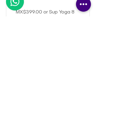
MX$399.00 or Sup Yoga 8
clases + Plan de
meditaciones
View Details
Yoga Dreams
31 Days
•
1 Participant
MX$750.00
View Details