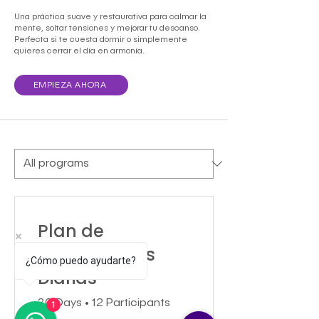
Una práctica suave y restaurativa para calmar la
mente, soltar tensiones y mejorar tu descanso.
Perfecta si te cuesta dormir o simplemente
quieres cerrar el día en armonía.
EMPIEZA AHORA
Plan de
Meditaciones
¿Cómo puedo ayudarte?
Diarias
30 Days
•
12 Participants
1