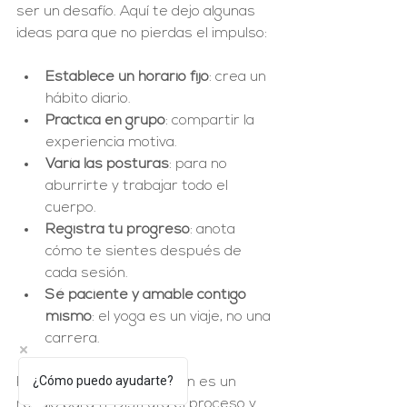
ser un desafío. Aquí te dejo algunas 
ideas para que no pierdas el impulso:
Establece un horario fijo
: crea un 
hábito diario.
Practica en grupo
: compartir la 
experiencia motiva.
Varía las posturas
: para no 
aburrirte y trabajar todo el 
cuerpo.
Registra tu progreso
: anota 
cómo te sientes después de 
cada sesión.
Sé paciente y amable contigo 
mismo
: el yoga es un viaje, no una 
carrera.
¿Cómo puedo ayudarte?
Recuerda que cada sesión es un 
regalo para ti. Disfruta el proceso y 