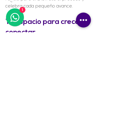
celebra cada pequeño avance.
1
Tu espacio para crecer y 
conectar
El yoga básico hatha es más que una 
práctica física. Es una invitación a 
reconectar contigo mismo y con la 
naturaleza. En Yin Yoga SUP, 
queremos ser ese espacio donde 
encuentres equilibrio y bienestar a 
través de prácticas holísticas.
Te invito a dar el primer paso con 
confianza y apertura. El yoga básico 
hatha te espera para transformar tu 
vida, un respiro a la vez. ¿Estás listo 